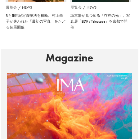
展覧会
NEWS
展覧会
NEWS
AIと19世紀写真技法を横断。村上華
坂本陽が見つめる「存在の光」。写
子が失われた「最初の写真」をたど
真展「BEAM / Telescope」を京都で開
る個展開催
催
Magazine