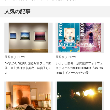
人気の記事
展覧会
NEWS
展覧会
NEWS
”写真の町”東川町国際写真フェス開
いよいよ開幕！浅間国際フォトフェ
催！東川賞は伊奈英次、林典子ら5
スティバル2026 PHOTO MIYOTA 「After the
人
Image｜イメージのその後」