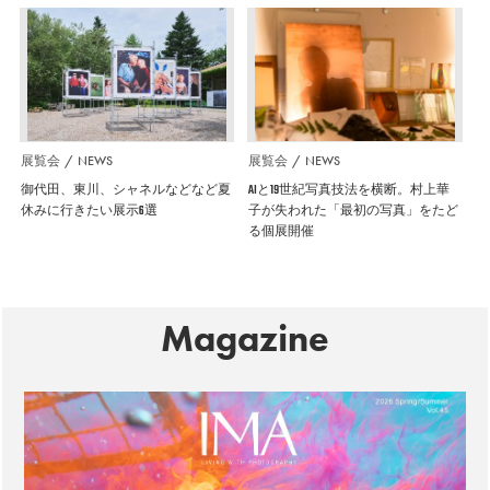
展覧会
NEWS
展覧会
NEWS
御代田、東川、シャネルなどなど夏
AIと19世紀写真技法を横断。村上華
休みに行きたい展示6選
子が失われた「最初の写真」をたど
る個展開催
Magazine