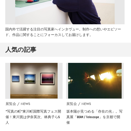
国内外で活躍する注目の写真家へインタヴュー。制作への想いやエピソー
ド、作品に関することにフォーカスしてお届けします。
人気の記事
展覧会
NEWS
展覧会
NEWS
”写真の町”東川町国際写真フェス開
坂本陽が見つめる「存在の光」。写
催！東川賞は伊奈英次、林典子ら5
真展「BEAM / Telescope」を京都で開
人
催