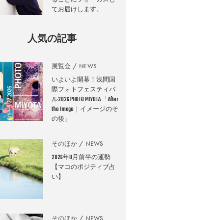
てお届けします。
人気の記事
展覧会
NEWS
いよいよ開幕！浅間国
際フォトフェスティバ
ル2026 PHOTO MIYOTA 「After
the Image｜イメージのそ
の後」
そのほか
NEWS
2026年8月前半の運勢
【マコのポジティブ占
い】
そのほか
NEWS