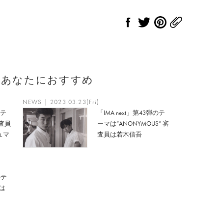
のあなたにおすすめ
NEWS | 2023.03.23(Fri)
のテ
「IMA next」第43弾のテ
審査員
ーマは“ANONYMOUS” 審
ュマ
査員は若木信吾
のテ
員は