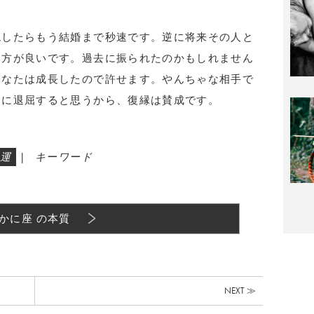
現したらもう結婚まで秒速です。逆に将来その人と
い方が良いです。過去に振られたのかもしれません
あなたは成長したので許せます。やんちゃな相手で
逆に退屈すると思うから、復縁は賛成です。
運
|
キーワード
かに座 の本質
NEXT ≫