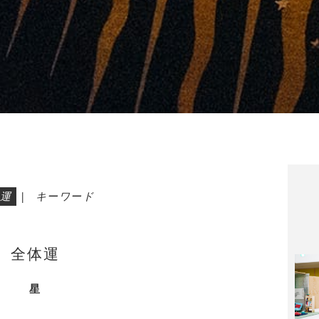
運
|
キーワード
全体運
星