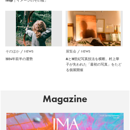
Image｜イメージのその後」
そのほか
NEWS
展覧会
NEWS
2024年前半の運勢
AIと19世紀写真技法を横断。村上華
子が失われた「最初の写真」をたど
る個展開催
Magazine