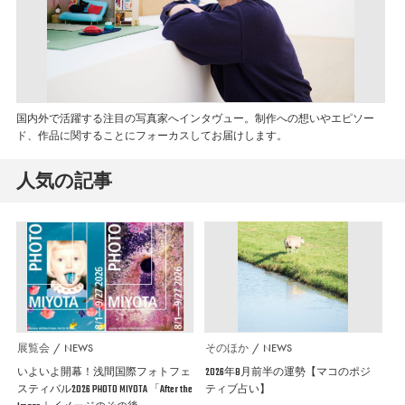
国内外で活躍する注目の写真家へインタヴュー。制作への想いやエピソー
ド、作品に関することにフォーカスしてお届けします。
人気の記事
展覧会
NEWS
そのほか
NEWS
いよいよ開幕！浅間国際フォトフェ
2026年8月前半の運勢【マコのポジ
スティバル2026 PHOTO MIYOTA 「After the
ティブ占い】