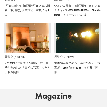
”写真の町”東川町国際写真フェス開
いよいよ開幕！浅間国際フォトフェ
催！東川賞は伊奈英次、林典子ら5
スティバル2026 PHOTO MIYOTA 「After the
人
Image｜イメージのその後」
展覧会
NEWS
展覧会
NEWS
AIと19世紀写真技法を横断。村上華
坂本陽が見つめる「存在の光」。写
子が失われた「最初の写真」をたど
真展「BEAM / Telescope」を京都で開
る個展開催
催
Magazine