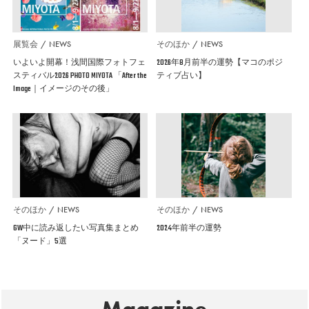
展覧会
NEWS
そのほか
NEWS
いよいよ開幕！浅間国際フォトフェ
2026年8月前半の運勢【マコのポジ
スティバル2026 PHOTO MIYOTA 「After the
ティブ占い】
Image｜イメージのその後」
そのほか
NEWS
そのほか
NEWS
GW中に読み返したい写真集まとめ
2024年前半の運勢
「ヌード」5選