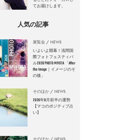
てお届けします。
人気の記事
展覧会
NEWS
いよいよ開幕！浅間国
際フォトフェスティバ
ル2026 PHOTO MIYOTA 「After
the Image｜イメージのそ
の後」
そのほか
NEWS
2026年8月前半の運勢
【マコのポジティブ占
い】
そのほか
NEWS