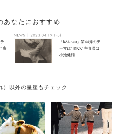
のあなたにおすすめ
NEWS | 2023.04.19(Thu)
のテ
「IMA next」第44弾のテ
” 審
ーマは“TRICK” 審査員は
小池健輔
2生まれ）以外の星座もチェック