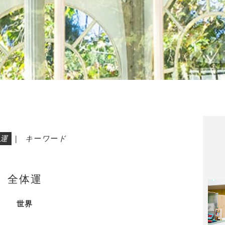
運
|
キーワード
全体運
世界