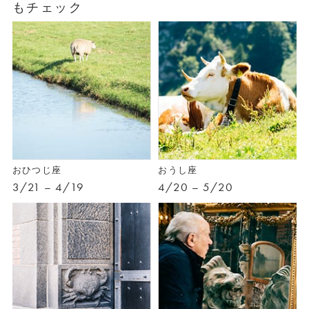
もチェック
おひつじ座
おうし座
3/21 – 4/19
4/20 – 5/20