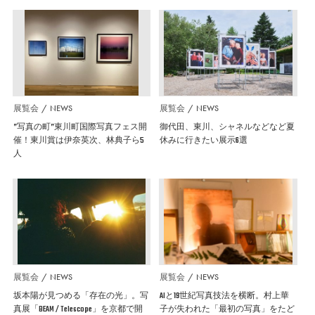
展覧会
NEWS
展覧会
NEWS
”写真の町”東川町国際写真フェス開
御代田、東川、シャネルなどなど夏
催！東川賞は伊奈英次、林典子ら5
休みに行きたい展示6選
人
展覧会
NEWS
展覧会
NEWS
坂本陽が見つめる「存在の光」。写
AIと19世紀写真技法を横断。村上華
真展「BEAM / Telescope」を京都で開
子が失われた「最初の写真」をたど