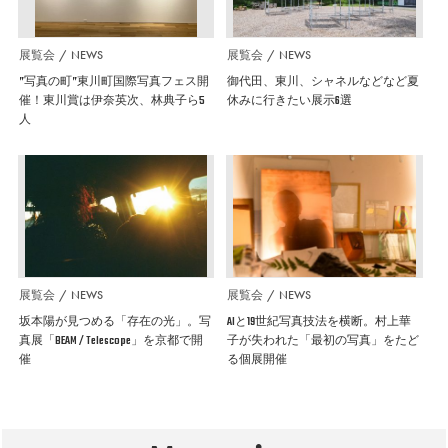
展覧会
NEWS
展覧会
NEWS
”写真の町”東川町国際写真フェス開
御代田、東川、シャネルなどなど夏
催！東川賞は伊奈英次、林典子ら5
休みに行きたい展示6選
人
展覧会
NEWS
展覧会
NEWS
坂本陽が見つめる「存在の光」。写
AIと19世紀写真技法を横断。村上華
真展「BEAM / Telescope」を京都で開
子が失われた「最初の写真」をたど
催
る個展開催