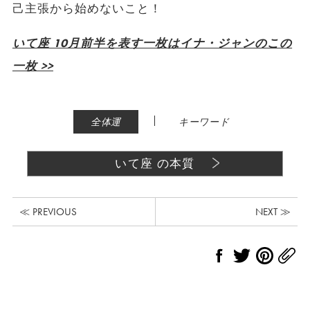
己主張から始めないこと！
いて座 10月前半を表す一枚はイナ・ジャンのこの
一枚 >>
|
全体運
キーワード
いて座 の本質
≪ PREVIOUS
NEXT ≫