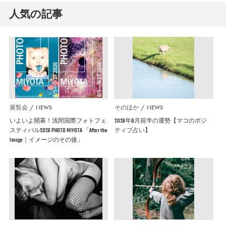
人気の記事
展覧会
NEWS
そのほか
NEWS
いよいよ開幕！浅間国際フォトフェ
2026年8月前半の運勢【マコのポジ
スティバル2026 PHOTO MIYOTA 「After the
ティブ占い】
Image｜イメージのその後」