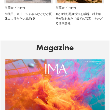
展覧会
NEWS
展覧会
NEWS
御代田、東川、シャネルなどなど夏
AIと19世紀写真技法を横断。村上華
休みに行きたい展示6選
子が失われた「最初の写真」をたど
る個展開催
Magazine