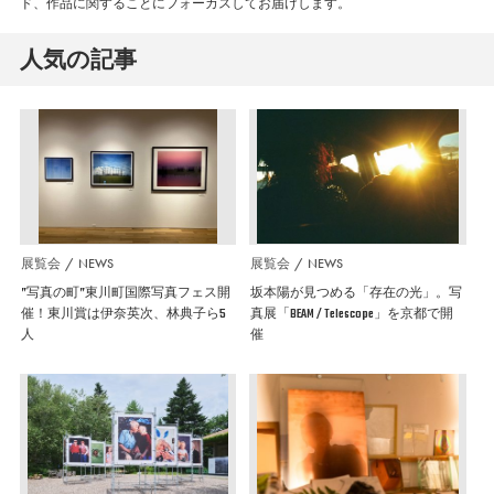
ド、作品に関することにフォーカスしてお届けします。
人気の記事
展覧会
NEWS
展覧会
NEWS
”写真の町”東川町国際写真フェス開
坂本陽が見つめる「存在の光」。写
催！東川賞は伊奈英次、林典子ら5
真展「BEAM / Telescope」を京都で開
人
催