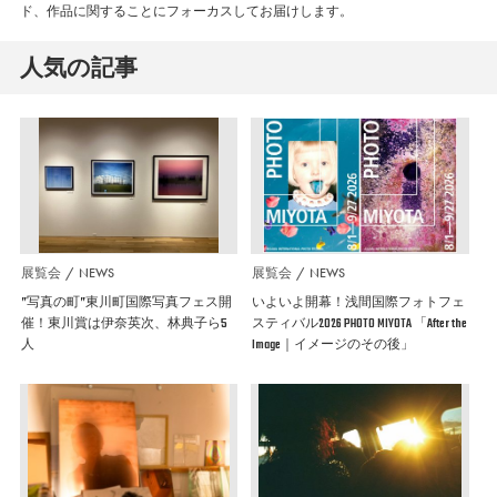
ド、作品に関することにフォーカスしてお届けします。
人気の記事
展覧会
NEWS
展覧会
NEWS
”写真の町”東川町国際写真フェス開
いよいよ開幕！浅間国際フォトフェ
催！東川賞は伊奈英次、林典子ら5
スティバル2026 PHOTO MIYOTA 「After the
人
Image｜イメージのその後」