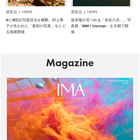
展覧会
NEWS
展覧会
NEWS
AIと19世紀写真技法を横断。村上華
坂本陽が見つめる「存在の光」。写
子が失われた「最初の写真」をたど
真展「BEAM / Telescope」を京都で開
る個展開催
催
Magazine