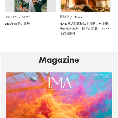
そのほか
NEWS
展覧会
NEWS
2024年前半の運勢
AIと19世紀写真技法を横断。村上華
子が失われた「最初の写真」をたど
る個展開催
Magazine