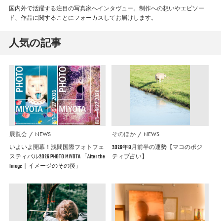
国内外で活躍する注目の写真家へインタヴュー。制作への想いやエピソー
ド、作品に関することにフォーカスしてお届けします。
人気の記事
展覧会
NEWS
そのほか
NEWS
いよいよ開幕！浅間国際フォトフェ
2026年8月前半の運勢【マコのポジ
スティバル2026 PHOTO MIYOTA 「After the
ティブ占い】
Image｜イメージのその後」