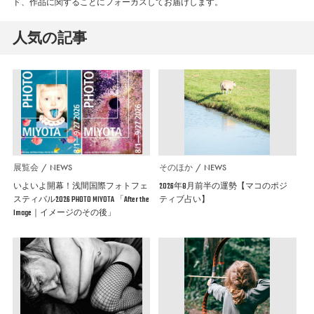
ド、作品に関することにフォーカスしてお届けします。
人気の記事
展覧会
NEWS
そのほか
NEWS
いよいよ開幕！浅間国際フォトフェ
2026年8月前半の運勢【マコのポジ
スティバル2026 PHOTO MIYOTA 「After the
ティブ占い】
Image｜イメージのその後」