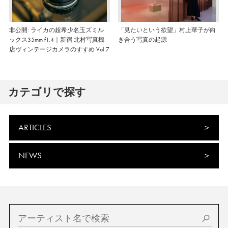
非公開: ライカの超希少名玉ズミル
「見たいという欲望」村上華子が向
ックス35mm f1.4｜新宿 北村写真機
き合う写真の起源
店ヴィンテージカメラのすすめ Vol.7
カテゴリで探す
ARTICLES
NEWS