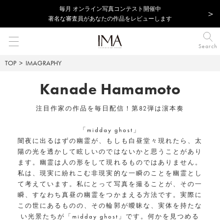
毎⽉ オンライン写真コンテスト開催中
著名な審査員があなたの作品をレビューします
Search
TOP
IMAGRAPHY
Kanade Hamamoto
注目作家の作品を毎日配信！第82弾は濵本奏
「midday ghost」
闇夜に出るはずの幽霊が、もしも白昼堂々現れたら、太
陽の光を透かして眩しいのではないかと思うことがあり
ます。幽霊は人の形をして現れるものではありません。
私は、現実に紛れこむ非現実的な一瞬のことを幽霊とし
て考えています。私にとって写真を撮ることが、その一
瞬、すなわち真昼の幽霊をつかまえる方法です。実際に
この世にあるものの、その輪郭が曖昧な、実体を持たな
い光景たちが「midday ghost」です。何かを見つめる