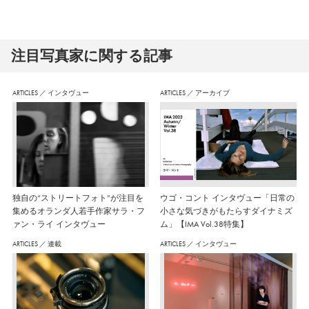
注⽬写真家に関する記事
ARTICLES
／
インタヴュー
ARTICLES
／
アーカイブ
独自の“ストリートフォト”が注目を
ウゴ・コント インタヴュー「日常の
集めるオランダ人若手作家サラ・フ
小さな気づきがもたらすダイナミズ
ァン・ライ インタヴュー
ム」【IMA Vol.38特集】
ARTICLES
／
連載
ARTICLES
／
インタヴュー