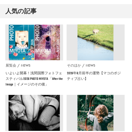
人気の記事
展覧会
NEWS
そのほか
NEWS
いよいよ開幕！浅間国際フォトフェ
2026年8月前半の運勢【マコのポジ
スティバル2026 PHOTO MIYOTA 「After the
ティブ占い】
Image｜イメージのその後」