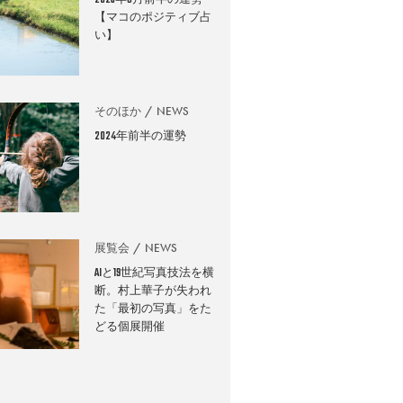
2026年8月前半の運勢
【マコのポジティブ占
い】
そのほか
NEWS
2024年前半の運勢
展覧会
NEWS
AIと19世紀写真技法を横
断。村上華子が失われ
た「最初の写真」をた
どる個展開催