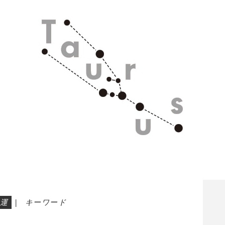
運
|
キーワード