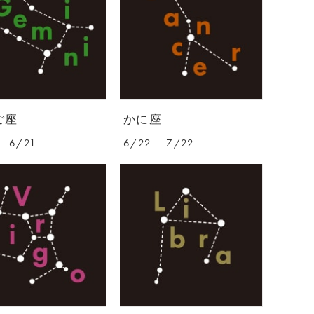
ご座
かに座
– 6/21
6/22 – 7/22