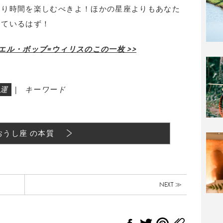
とり時間を楽しむべきよ！ほかの星座よりもあなた
っているはず！
ル・ボッブ=ウィリスのこの一枚 >>
運
|
キーワード
おうし座 の本質
NEXT ≫