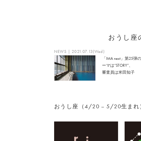
おうし座
NEWS | 2021.07.13(Wed)
「IMA next」第25弾
ーマは“STORY”、
審査員は米田知子
おうし座（4/20 – 5/20生