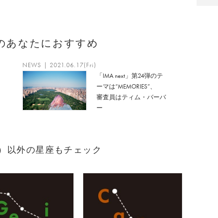
のあなたにおすすめ
NEWS | 2021.06.17(Fri)
「IMA next」第24弾のテ
ーマは“MEMORIES”、
審査員はティム・バーバ
ー
まれ）以外の星座もチェック