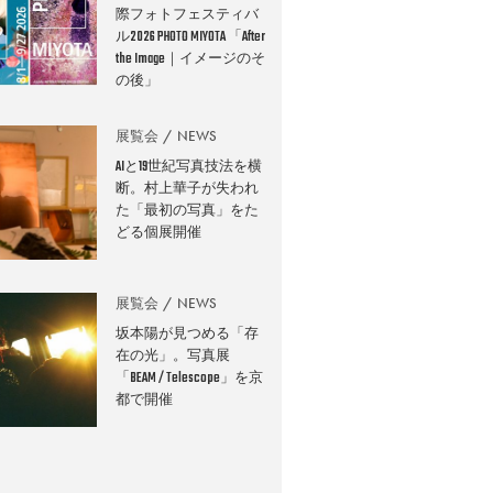
際フォトフェスティバ
ル2026 PHOTO MIYOTA 「After
the Image｜イメージのそ
の後」
展覧会
NEWS
AIと19世紀写真技法を横
断。村上華子が失われ
た「最初の写真」をた
どる個展開催
展覧会
NEWS
坂本陽が見つめる「存
在の光」。写真展
「BEAM / Telescope」を京
都で開催