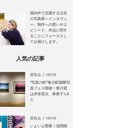
国内外で活躍する注目
の写真家へインタヴュ
ー。制作への想いやエ
ピソード、作品に関す
ることにフォーカスし
てお届けします。
人気の記事
展覧会
NEWS
”写真の町”東川町国際写
真フェス開催！東川賞
は伊奈英次、林典子ら5
人
展覧会
NEWS
いよいよ開幕！浅間国