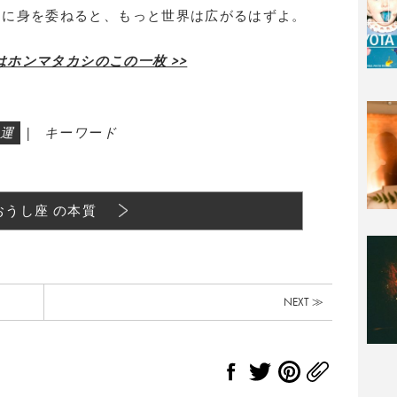
動に身を委ねると、もっと世界は広がるはずよ。
はホンマタカシのこの一枚 >>
運
|
キーワード
おうし座 の本質
NEXT ≫