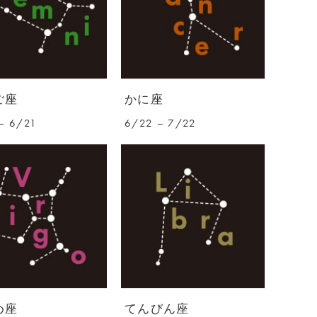
ご座
かに座
– 6/21
6/22 – 7/22
め座
てんびん座