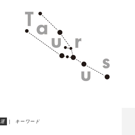
運
|
キーワード