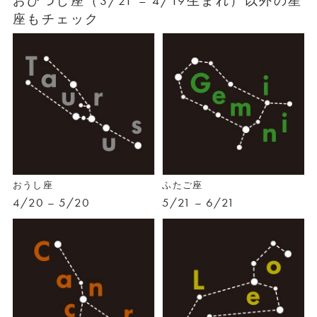
おひつじ座（3/21 – 4/19生まれ）以外の星
座もチェック
おうし座
ふたご座
4/20 – 5/20
5/21 – 6/21