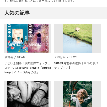
ド、作品に関することにフォーカスしてお届けします。
人気の記事
展覧会
NEWS
そのほか
NEWS
いよいよ開幕！浅間国際フォトフェ
2026年8月前半の運勢【マコのポジ
スティバル2026 PHOTO MIYOTA 「After the
ティブ占い】
Image｜イメージのその後」