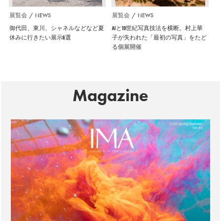
展覧会
NEWS
展覧会
NEWS
御代田、東川、シャネルなどなど夏
AIと19世紀写真技法を横断。村上華
休みに行きたい展示6選
子が失われた「最初の写真」をたど
る個展開催
Magazine