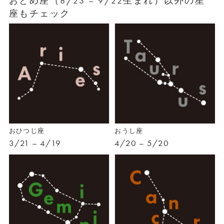
おとめ座（8/23 – 9/22生まれ）以外の星
座もチェック
おひつじ座
おうし座
3/21 – 4/19
4/20 – 5/20