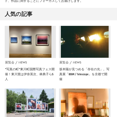
ド、作品に関することにフォーカスしてお届けします。
人気の記事
展覧会
NEWS
展覧会
NEWS
”写真の町”東川町国際写真フェス開
坂本陽が見つめる「存在の光」。写
催！東川賞は伊奈英次、林典子ら5
真展「BEAM / Telescope」を京都で開
人
催