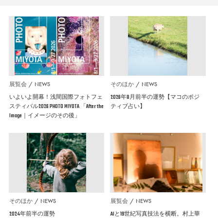
展覧会
NEWS
そのほか
NEWS
いよいよ開幕！浅間国際フォトフェ
2026年8月前半の運勢【マコのポジ
スティバル2026 PHOTO MIYOTA 「After the
ティブ占い】
Image｜イメージのその後」
そのほか
NEWS
展覧会
NEWS
2024年前半の運勢
AIと19世紀写真技法を横断。村上華