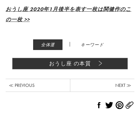
おうし座 2020年1月後半を表す一枚は関健作のこ
の一枚 >>
|
全体運
キーワード
おうし座 の本質
≪ PREVIOUS
NEXT ≫