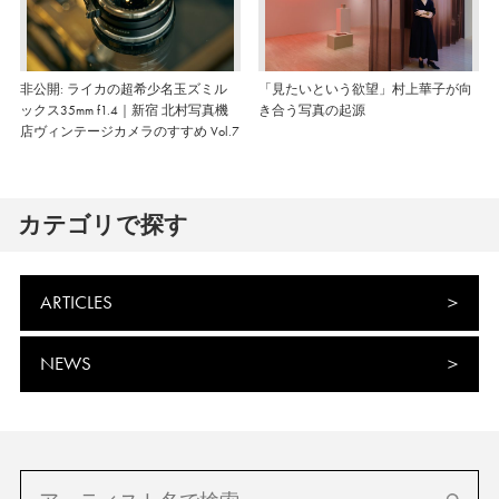
非公開: ライカの超希少名玉ズミル
「見たいという欲望」村上華子が向
ックス35mm f1.4｜新宿 北村写真機
き合う写真の起源
店ヴィンテージカメラのすすめ Vol.7
カテゴリで探す
ARTICLES
NEWS