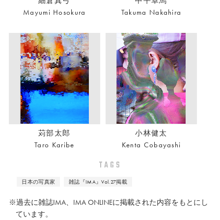
細倉真弓
中平卓馬
Mayumi Hosokura
Takuma Nakahira
苅部太郎
小林健太
Taro Karibe
Kenta Cobayashi
TAGS
日本の写真家
雑誌『IMA』Vol.27掲載
※過去に雑誌IMA、IMA ONLINEに掲載された内容をもとにし
ています。