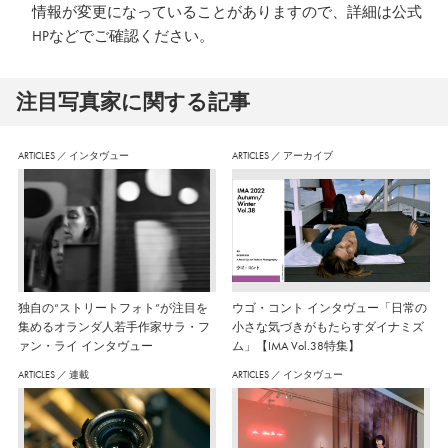
情報が変更になっていることがありますので、詳細は公式
HPなどでご確認ください。
注⽬写真家に関する記事
ARTICLES
／
インタヴュー
ARTICLES
／
アーカイブ
独自の“ストリートフォト”が注目を
ウゴ・コント インタヴュー「日常の
集めるオランダ人若手作家サラ・フ
小さな気づきがもたらすダイナミズ
ァン・ライ インタヴュー
ム」【IMA Vol.38特集】
ARTICLES
／
連載
ARTICLES
／
インタヴュー