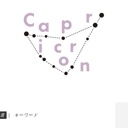
運
|
キーワード