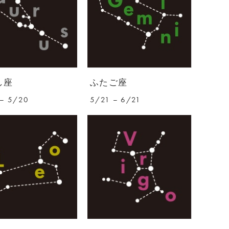
し座
ふたご座
– 5/20
5/21 – 6/21