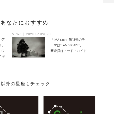
のあなたにおすすめ
NEWS | 2020.07.09(Fri)
やア
「IMA next」第13弾のテ
加、
ーマは“LANDSCAPE”、
のフ
審査員はトッド・ハイド
イギ
まれ）以外の星座もチェック