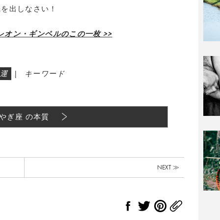
気を出しなさい！
レオン・ギンペルのこの一枚 >>
運
|
キーワード
やぎ座 の本質
NEXT ≫