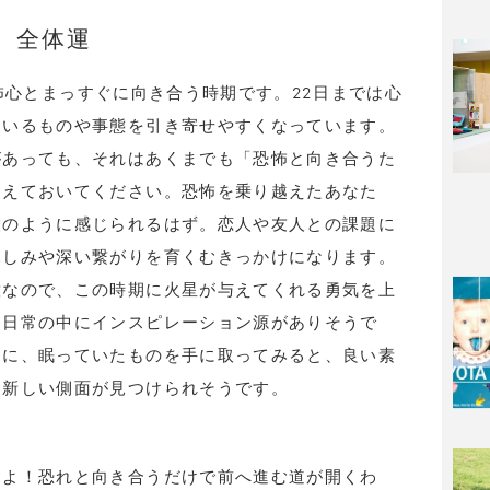
全体運
。恐怖心とまっすぐに向き合う時期です。22日までは心
ているものや事態を引き寄せやすくなっています。
があっても、それはあくまでも「恐怖と向き合うた
覚えておいてください。恐怖を乗り越えたあなた
嘘のように感じられるはず。恋人や友人との課題に
親しみや深い繋がりを育くむきっかけになります。
意なので、この時期に火星が与えてくれる勇気を上
、日常の中にインスピレーション源がありそうで
うに、眠っていたものを手に取ってみると、良い素
に新しい側面が見つけられそうです。
トよ！恐れと向き合うだけで前へ進む道が開くわ