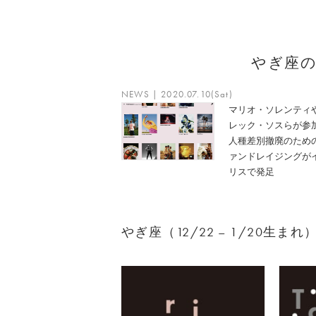
やぎ座
NEWS | 2020.07.10(Sat)
マリオ・ソレンティ
レック・ソスらが参
人種差別撤廃のため
ァンドレイジングが
リスで発足
やぎ座（12/22 – 1/20生