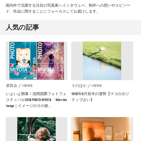
国内外で活躍する注目の写真家へインタヴュー。制作への想いやエピソー
ド、作品に関することにフォーカスしてお届けします。
人気の記事
展覧会
NEWS
そのほか
NEWS
いよいよ開幕！浅間国際フォトフェ
2026年8月前半の運勢【マコのポジ
スティバル2026 PHOTO MIYOTA 「After the
ティブ占い】
Image｜イメージのその後」