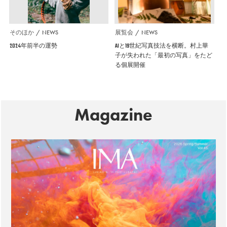
そのほか
NEWS
展覧会
NEWS
2024年前半の運勢
AIと19世紀写真技法を横断。村上華
子が失われた「最初の写真」をたど
る個展開催
Magazine