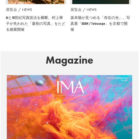
展覧会
NEWS
展覧会
NEWS
AIと19世紀写真技法を横断。村上華
坂本陽が見つめる「存在の光」。写
子が失われた「最初の写真」をたど
真展「BEAM / Telescope」を京都で開
る個展開催
催
Magazine