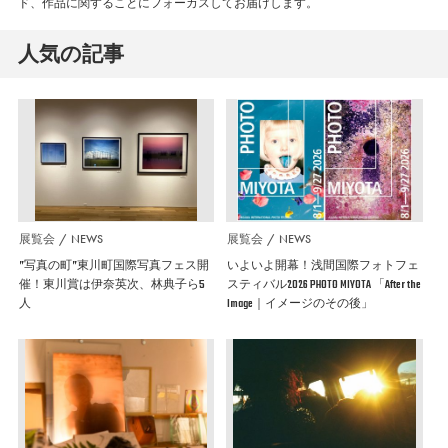
ド、作品に関することにフォーカスしてお届けします。
人気の記事
展覧会
NEWS
展覧会
NEWS
”写真の町”東川町国際写真フェス開
いよいよ開幕！浅間国際フォトフェ
催！東川賞は伊奈英次、林典子ら5
スティバル2026 PHOTO MIYOTA 「After the
人
Image｜イメージのその後」