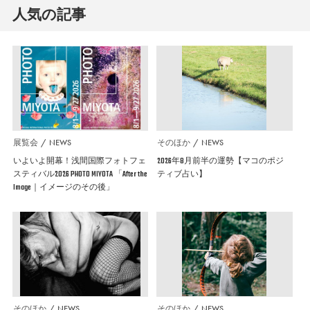
人気の記事
展覧会
NEWS
そのほか
NEWS
いよいよ開幕！浅間国際フォトフェ
2026年8月前半の運勢【マコのポジ
スティバル2026 PHOTO MIYOTA 「After the
ティブ占い】
Image｜イメージのその後」
そのほか
NEWS
そのほか
NEWS