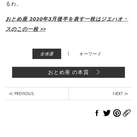
るわ。
おとめ座 2020年3月後半を表す一枚はジエハオ・
スのこの一枚 >>
|
全体運
キーワード
おとめ座 の本質
≪ PREVIOUS
NEXT ≫