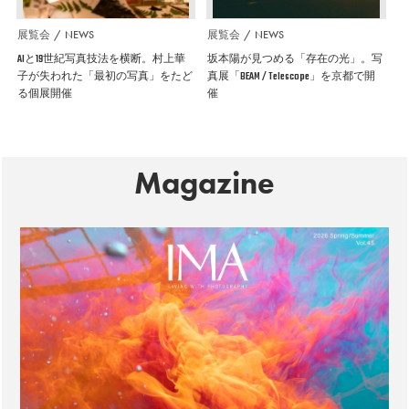
展覧会
NEWS
展覧会
NEWS
AIと19世紀写真技法を横断。村上華
坂本陽が見つめる「存在の光」。写
子が失われた「最初の写真」をたど
真展「BEAM / Telescope」を京都で開
る個展開催
催
Magazine