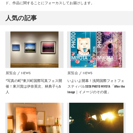
ド、作品に関することにフォーカスしてお届けします。
人気の記事
展覧会
NEWS
展覧会
NEWS
”写真の町”東川町国際写真フェス開
いよいよ開幕！浅間国際フォトフェ
催！東川賞は伊奈英次、林典子ら5
スティバル2026 PHOTO MIYOTA 「After the
人
Image｜イメージのその後」