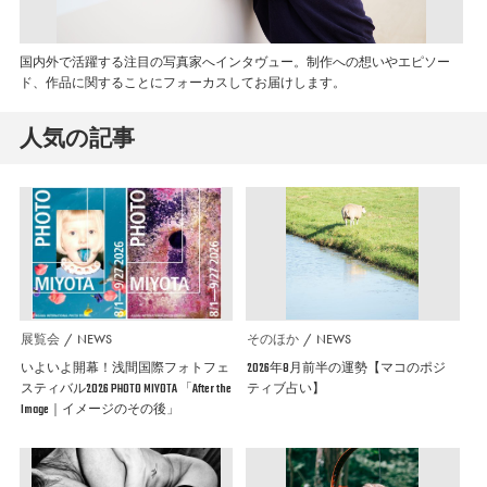
国内外で活躍する注目の写真家へインタヴュー。制作への想いやエピソー
ド、作品に関することにフォーカスしてお届けします。
人気の記事
展覧会
NEWS
そのほか
NEWS
いよいよ開幕！浅間国際フォトフェ
2026年8月前半の運勢【マコのポジ
スティバル2026 PHOTO MIYOTA 「After the
ティブ占い】
Image｜イメージのその後」