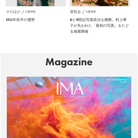
そのほか
NEWS
展覧会
NEWS
2024年前半の運勢
AIと19世紀写真技法を横断。村上華
子が失われた「最初の写真」をたど
る個展開催
Magazine