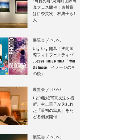
”写真の町”東川町国際写
真フェス開催！東川賞
は伊奈英次、林典子ら5
人
展覧会
NEWS
いよいよ開幕！浅間国
際フォトフェスティバ
ル2026 PHOTO MIYOTA 「After
the Image｜イメージのそ
の後」
展覧会
NEWS
AIと19世紀写真技法を横
断。村上華子が失われ
た「最初の写真」をた
どる個展開催
展覧会
NEWS