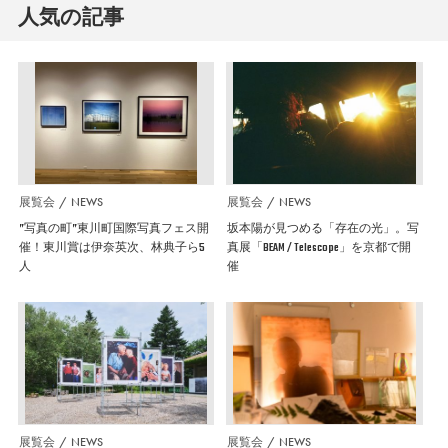
人気の記事
展覧会
NEWS
展覧会
NEWS
”写真の町”東川町国際写真フェス開
坂本陽が見つめる「存在の光」。写
催！東川賞は伊奈英次、林典子ら5
真展「BEAM / Telescope」を京都で開
人
催
展覧会
NEWS
展覧会
NEWS