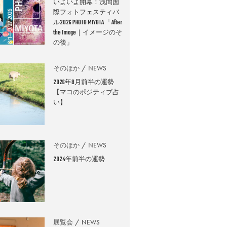
いよいよ開幕！浅間国
際フォトフェスティバ
ル2026 PHOTO MIYOTA 「After
the Image｜イメージのそ
の後」
そのほか
NEWS
2026年8月前半の運勢
【マコのポジティブ占
い】
そのほか
NEWS
2024年前半の運勢
展覧会
NEWS