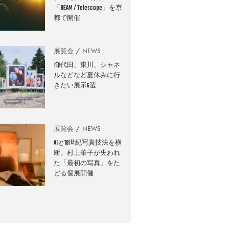
「BEAM / Telescope」を京
都で開催
展覧会
NEWS
御代田、東川、シャネ
ルなどなど夏休みに行
きたい展示6選
展覧会
NEWS
AIと19世紀写真技法を横
断。村上華子が失われ
た「最初の写真」をた
どる個展開催