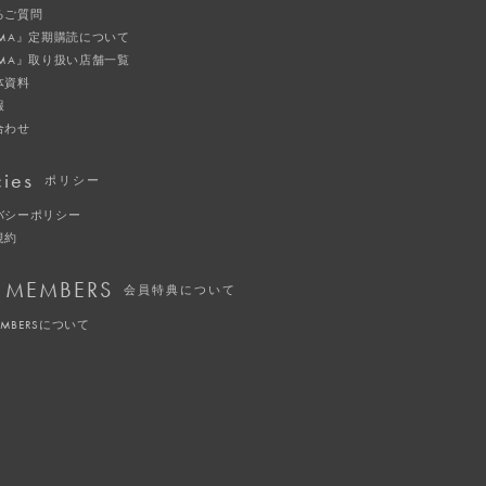
るご質問
IMA』定期購読について
IMA』取り扱い店舗一覧
体資料
報
合わせ
cies
ポリシー
バシーポリシー
規約
 MEMBERS
会員特典について
EMBERSについて