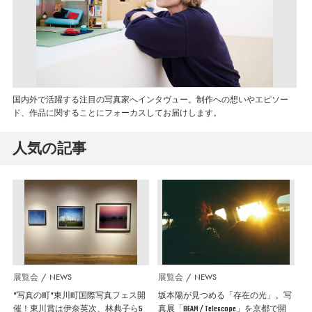
国内外で活躍する注目の写真家へインタヴュー。制作への想いやエピソー
ド、作品に関することにフォーカスしてお届けします。
人気の記事
展覧会
NEWS
展覧会
NEWS
”写真の町”東川町国際写真フェス開
坂本陽が見つめる「存在の光」。写
催！東川賞は伊奈英次、林典子ら5
真展「BEAM / Telescope」を京都で開