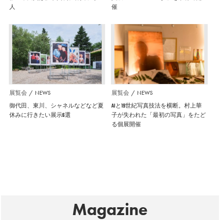
人
催
展覧会
NEWS
展覧会
NEWS
御代田、東川、シャネルなどなど夏
AIと19世紀写真技法を横断。村上華
休みに行きたい展示6選
子が失われた「最初の写真」をたど
る個展開催
Magazine