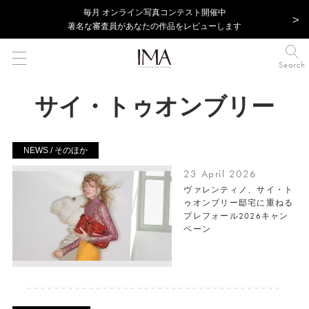
毎⽉ オンライン写真コンテスト開催中
著名な審査員があなたの作品をレビューします
Search
サイ・トゥオンブリー
NEWS / そのほか
23 April 2026
ヴァレンティノ、サイ・ト
ゥオンブリー邸宅に重ねる
プレフォール2026キャン
ペーン