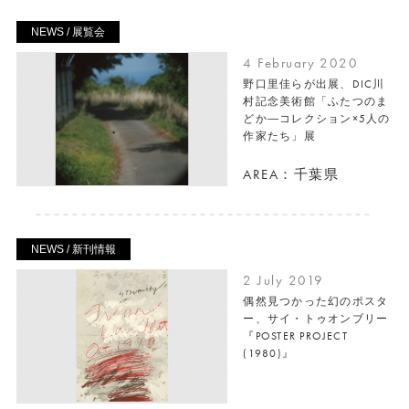
NEWS / 展覧会
4 February 2020
野口里佳らが出展、DIC川
村記念美術館「ふたつのま
どか―コレクション×5人の
作家たち」展
AREA：千葉県
NEWS / 新刊情報
2 July 2019
偶然見つかった幻のポスタ
ー、サイ・トゥオンブリー
『POSTER PROJECT
(1980)』