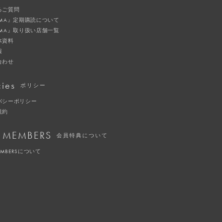
るご質問
IMA』定期購読について
IMA』取り扱い店舗一覧
体資料
報
合わせ
cies
ポリシー
バシーポリシー
規約
 MEMBERS
会員特典について
EMBERSについて