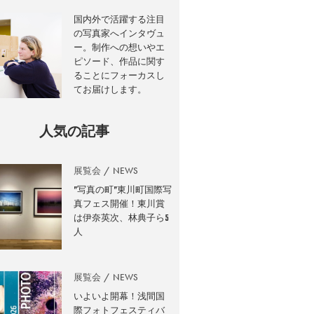
国内外で活躍する注目
の写真家へインタヴュ
ー。制作への想いやエ
ピソード、作品に関す
ることにフォーカスし
てお届けします。
人気の記事
展覧会
NEWS
”写真の町”東川町国際写
真フェス開催！東川賞
は伊奈英次、林典子ら5
人
展覧会
NEWS
いよいよ開幕！浅間国
際フォトフェスティバ