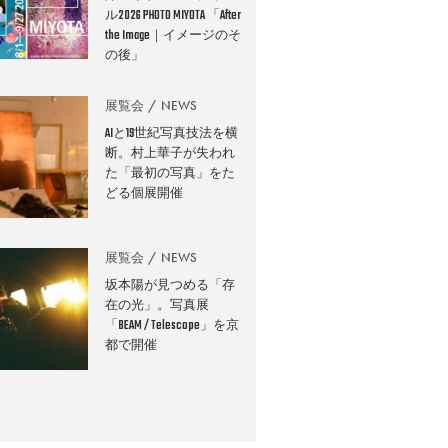
ル2026 PHOTO MIYOTA 「After
the Image｜イメージのそ
の後」
展覧会
NEWS
AIと19世紀写真技法を横
断。村上華子が失われ
た「最初の写真」をた
どる個展開催
展覧会
NEWS
坂本陽が見つめる「存
在の光」。写真展
「BEAM / Telescope」を京
都で開催