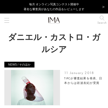
毎⽉ オンライン写真コンテスト開催中
著名な審査員があなたの作品をレビューします
Search
ダニエル・カストロ・ガ
ルシア
NEWS / そのほか
11 January 2018
TIPCが審査結果を発表、日
本からは岩波友紀が受賞