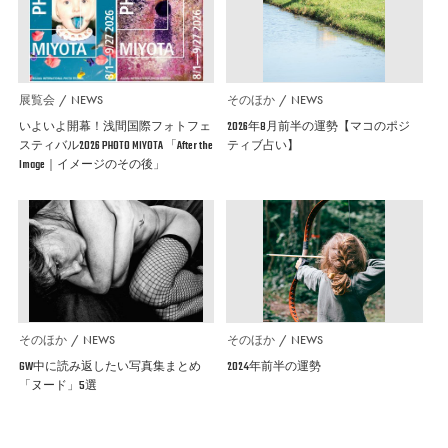
展覧会
NEWS
そのほか
NEWS
いよいよ開幕！浅間国際フォトフェ
2026年8月前半の運勢【マコのポジ
スティバル2026 PHOTO MIYOTA 「After the
ティブ占い】
Image｜イメージのその後」
そのほか
NEWS
そのほか
NEWS
GW中に読み返したい写真集まとめ
2024年前半の運勢
「ヌード」5選