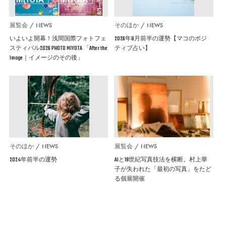
展覧会
NEWS
そのほか
NEWS
いよいよ開幕！浅間国際フォトフェ
2026年8月前半の運勢【マコのポジ
スティバル2026 PHOTO MIYOTA 「After the
ティブ占い】
Image｜イメージのその後」
そのほか
NEWS
展覧会
NEWS
2024年前半の運勢
AIと19世紀写真技法を横断。村上華
子が失われた「最初の写真」をたど
る個展開催