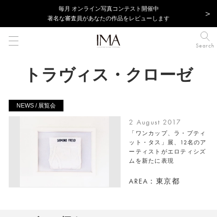
毎⽉ オンライン写真コンテスト開催中
著名な審査員があなたの作品をレビューします
Search
トラヴィス・クローゼ
NEWS / 展覧会
2 August 2017
「ワンカップ、ラ・プティ
ット・タス」展、12名のア
ーティストがエロティシズ
ムを新たに表現
AREA：東京都