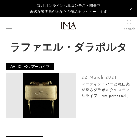
毎⽉ オンライン写真コンテスト開催中
著名な審査員があなたの作品をレビューします
Search
ラファエル・ダラポルタ
ARTICLES / アーカイブ
22 March 2021
マーティン・パーと亀山亮
が綴るダラポルタのスティ
ルライフ「Antipersonnel」