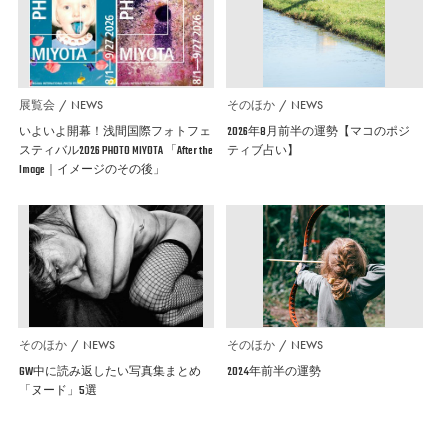
展覧会
NEWS
そのほか
NEWS
いよいよ開幕！浅間国際フォトフェ
2026年8月前半の運勢【マコのポジ
スティバル2026 PHOTO MIYOTA 「After the
ティブ占い】
Image｜イメージのその後」
そのほか
NEWS
そのほか
NEWS
GW中に読み返したい写真集まとめ
2024年前半の運勢
「ヌード」5選