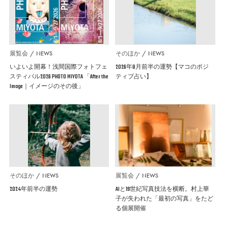
展覧会
NEWS
そのほか
NEWS
いよいよ開幕！浅間国際フォトフェ
2026年8月前半の運勢【マコのポジ
スティバル2026 PHOTO MIYOTA 「After the
ティブ占い】
Image｜イメージのその後」
そのほか
NEWS
展覧会
NEWS
2024年前半の運勢
AIと19世紀写真技法を横断。村上華
子が失われた「最初の写真」をたど
る個展開催