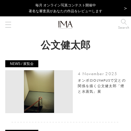
毎⽉ オンライン写真コンテスト開催中
著名な審査員があなたの作品をレビューします
Search
公文健太郎
NEWS / 展覧会
4 November 2025
オンボロOLYMPUSで父との
関係を描く公文健太郎「煙
と水蒸気」展