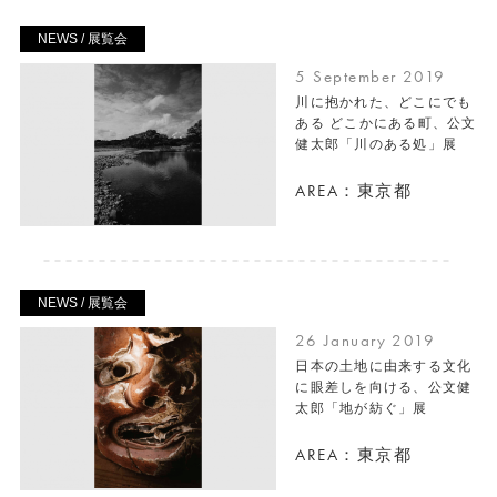
NEWS / 展覧会
5 September 2019
川に抱かれた、どこにでも
ある どこかにある町、公文
健太郎「川のある処」展
AREA：東京都
NEWS / 展覧会
26 January 2019
日本の土地に由来する文化
に眼差しを向ける、公文健
太郎「地が紡ぐ」展
AREA：東京都