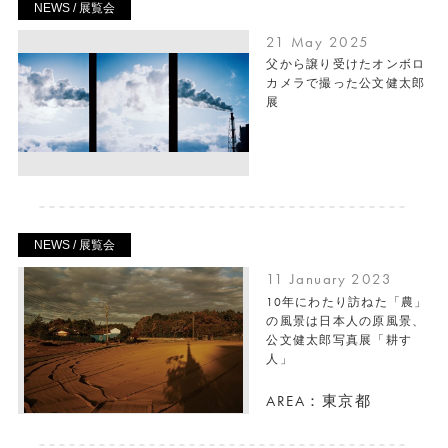
NEWS / 展覧会
21 May 2025
父から譲り受けたオンボロ
カメラで撮った公文健太郎
展
NEWS / 展覧会
11 January 2023
10年にわたり訪ねた「農」
の風景は日本人の原風景、
公文健太郎写真展「耕す
人」
AREA：東京都