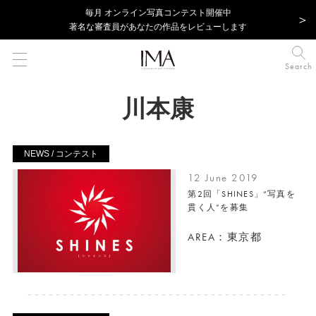
毎⽉ オンライン写真コンテスト開催中
著名な審査員があなたの作品をレビューします
Search
川本康
NEWS / コンテスト
12 June 2019
第2回「SHINES」“写真を
貫く人”を募集
AREA：東京都