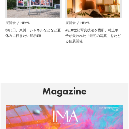
展覧会
NEWS
展覧会
NEWS
御代田、東川、シャネルなどなど夏
AIと19世紀写真技法を横断。村上華
休みに行きたい展示6選
子が失われた「最初の写真」をたど
る個展開催
Magazine