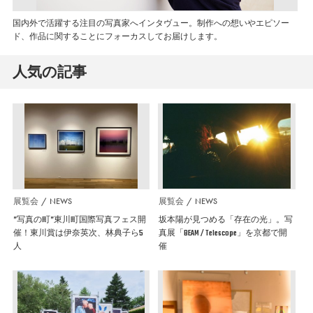
国内外で活躍する注目の写真家へインタヴュー。制作への想いやエピソー
ド、作品に関することにフォーカスしてお届けします。
人気の記事
展覧会
NEWS
展覧会
NEWS
”写真の町”東川町国際写真フェス開
坂本陽が見つめる「存在の光」。写
催！東川賞は伊奈英次、林典子ら5
真展「BEAM / Telescope」を京都で開
人
催