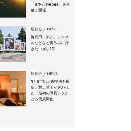
「BEAM / Telescope」を京
都で開催
展覧会
NEWS
御代田、東川、シャネ
ルなどなど夏休みに行
きたい展示6選
展覧会
NEWS
AIと19世紀写真技法を横
断。村上華子が失われ
た「最初の写真」をた
どる個展開催