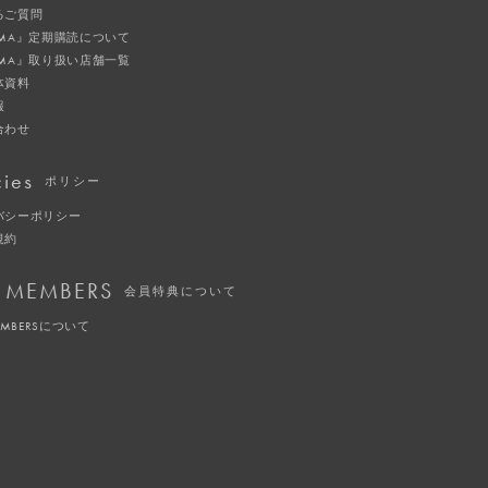
るご質問
IMA』定期購読について
IMA』取り扱い店舗一覧
体資料
報
合わせ
cies
ポリシー
バシーポリシー
規約
 MEMBERS
会員特典について
EMBERSについて