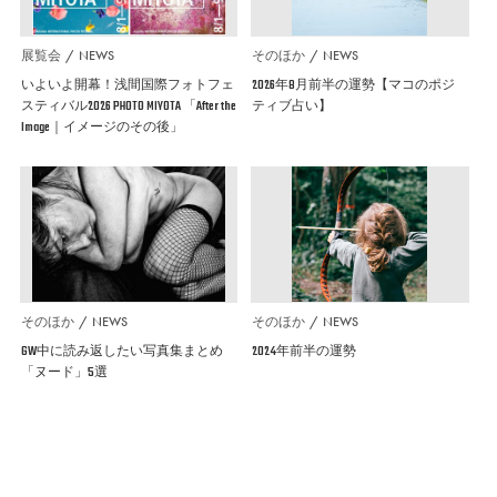
展覧会
NEWS
そのほか
NEWS
いよいよ開幕！浅間国際フォトフェ
2026年8月前半の運勢【マコのポジ
スティバル2026 PHOTO MIYOTA 「After the
ティブ占い】
Image｜イメージのその後」
そのほか
NEWS
そのほか
NEWS
GW中に読み返したい写真集まとめ
2024年前半の運勢
「ヌード」5選