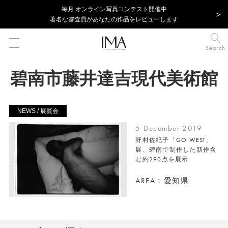
毎⽉ オンライン写真コンテスト開催中
著名な審査員があなたの作品をレビューします
Search
碧南市藤井達吉現代美術館
NEWS / 展覧会
5 December 2019
野村佐紀子「GO WEST」
展、碧南で制作した新作含
む約290点を展示
AREA：愛知県