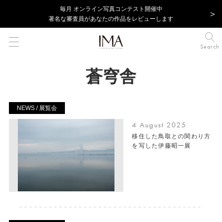
毎⽉ オンライン写真コンテスト開催中
著名な審査員があなたの作品をレビューします
Search
蒼穹舎
NEWS / 展覧会
4 August 2025
移住した鳥取との関わり方
を写した伊藤昭一展