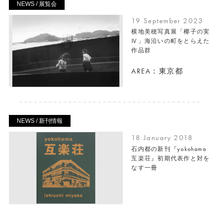
NEWS / 展覧会
19 September 2023
横地美穂写真展「椰子の実
Ⅳ」海沿いの町をとらえた
作品群
AREA：東京都
NEWS / 新刊情報
18 January 2018
石内都の新刊『yokohama
互楽荘』初期代表作と対を
なす一冊