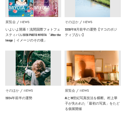
展覧会
NEWS
そのほか
NEWS
いよいよ開幕！浅間国際フォトフェ
2026年8月前半の運勢【マコのポジ
スティバル2026 PHOTO MIYOTA 「After the
ティブ占い】
Image｜イメージのその後」
そのほか
NEWS
展覧会
NEWS
2024年前半の運勢
AIと19世紀写真技法を横断。村上華
子が失われた「最初の写真」をたど
る個展開催