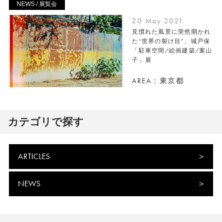
NEWS / 展覧会
20 May 2021
見慣れた風景に突然開かれ
た“世界の裂け目”、城戸保
「駐車空間/絵画建築/案山
子」展
AREA：東京都
カテゴリで探す
ARTICLES
NEWS