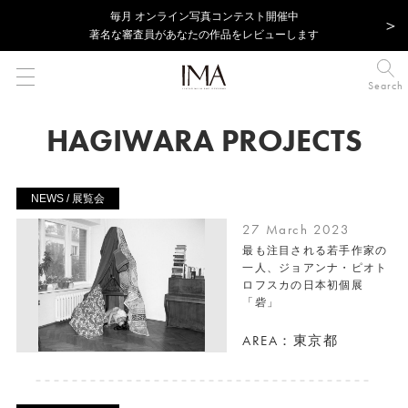
毎⽉ オンライン写真コンテスト開催中
著名な審査員があなたの作品をレビューします
Search
HAGIWARA PROJECTS
NEWS / 展覧会
27 March 2023
最も注目される若手作家の
一人、ジョアンナ・ピオト
ロフスカの日本初個展
「砦」
AREA：東京都