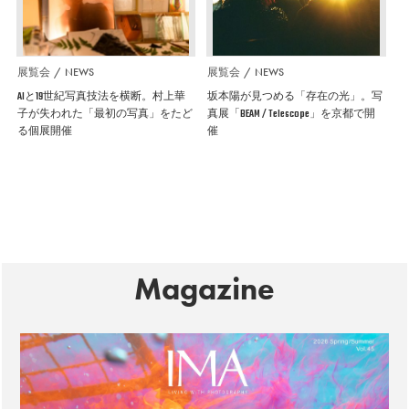
展覧会
NEWS
展覧会
NEWS
AIと19世紀写真技法を横断。村上華
坂本陽が見つめる「存在の光」。写
子が失われた「最初の写真」をたど
真展「BEAM / Telescope」を京都で開
る個展開催
催
Magazine