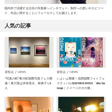
国内外で活躍する注目の写真家へインタヴュー。制作への想いやエピソー
ド、作品に関することにフォーカスしてお届けします。
人気の記事
展覧会
NEWS
展覧会
NEWS
”写真の町”東川町国際写真フェス開
いよいよ開幕！浅間国際フォトフェ
催！東川賞は伊奈英次、林典子ら5
スティバル2026 PHOTO MIYOTA 「After the
人
Image｜イメージのその後」