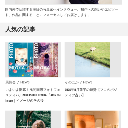
国内外で活躍する注目の写真家へインタヴュー。制作への想いやエピソー
ド、作品に関することにフォーカスしてお届けします。
人気の記事
展覧会
NEWS
そのほか
NEWS
いよいよ開幕！浅間国際フォトフェ
2026年8月前半の運勢【マコのポジ
スティバル2026 PHOTO MIYOTA 「After the
ティブ占い】
Image｜イメージのその後」