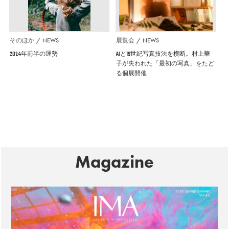
そのほか
NEWS
展覧会
NEWS
2024年前半の運勢
AIと19世紀写真技法を横断。村上華
子が失われた「最初の写真」をたど
る個展開催
Magazine