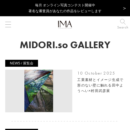
毎⽉ オンライン写真コンテスト開催中
著名な審査員があなたの作品をレビューします
Search
MIDORI.so GALLERY
NEWS / 展覧会
10 October 2025
工業素材とイメージ生成で
形のない壁に触れる田中よ
うへい×村田武彦展