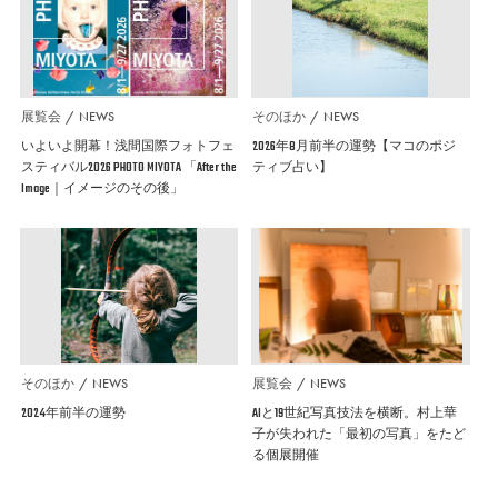
展覧会
NEWS
そのほか
NEWS
いよいよ開幕！浅間国際フォトフェ
2026年8月前半の運勢【マコのポジ
スティバル2026 PHOTO MIYOTA 「After the
ティブ占い】
Image｜イメージのその後」
そのほか
NEWS
展覧会
NEWS
2024年前半の運勢
AIと19世紀写真技法を横断。村上華
子が失われた「最初の写真」をたど
る個展開催