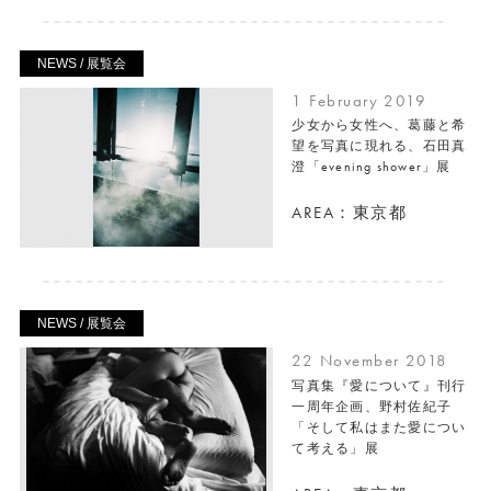
NEWS / 展覧会
1 February 2019
少女から女性へ、葛藤と希
望を写真に現れる、石田真
澄「evening shower」展
AREA：東京都
NEWS / 展覧会
22 November 2018
写真集『愛について』刊行
一周年企画、野村佐紀⼦
「そして私はまた愛につい
て考える」展