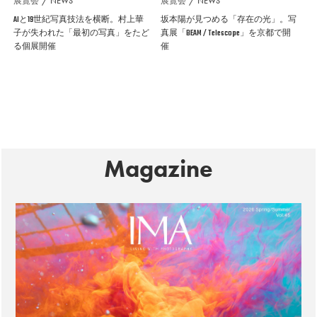
展覧会
NEWS
展覧会
NEWS
AIと19世紀写真技法を横断。村上華
坂本陽が見つめる「存在の光」。写
子が失われた「最初の写真」をたど
真展「BEAM / Telescope」を京都で開
る個展開催
催
Magazine