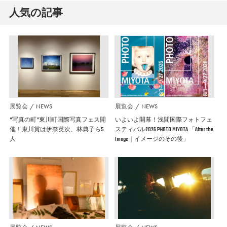
人気の記事
展覧会
NEWS
展覧会
NEWS
”写真の町”東川町国際写真フェス開
いよいよ開幕！浅間国際フォトフェ
催！東川賞は伊奈英次、林典子ら5
スティバル2026 PHOTO MIYOTA 「After the
人
Image｜イメージのその後」