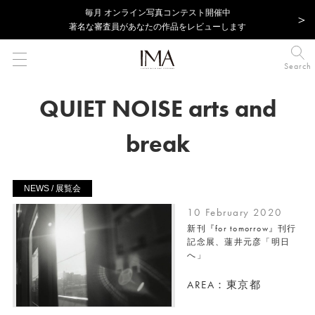
毎⽉ オンライン写真コンテスト開催中
著名な審査員があなたの作品をレビューします
Search
QUIET NOISE arts and
break
NEWS / 展覧会
10 February 2020
新刊『for tomorrow』刊行
記念展、蓮井元彦「明⽇
へ」
AREA：東京都