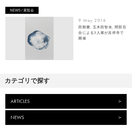
NEWS / 展覧会
9 May 2016
田附勝, 五木田智央, 間部百
合による3人展が吉祥寺で
開催
カテゴリで探す
ARTICLES
NEWS