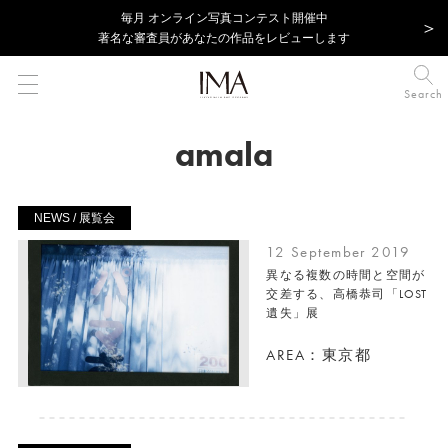
毎⽉ オンライン写真コンテスト開催中
著名な審査員があなたの作品をレビューします
Search
amala
NEWS / 展覧会
12 September 2019
異なる複数の時間と空間が
交差する、高橋恭司「LOST
遺失」展
AREA：東京都