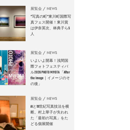
展覧会
NEWS
”写真の町”東川町国際写
真フェス開催！東川賞
は伊奈英次、林典子ら5
人
展覧会
NEWS
いよいよ開幕！浅間国
際フォトフェスティバ
ル2026 PHOTO MIYOTA 「After
the Image｜イメージのそ
の後」
展覧会
NEWS
AIと19世紀写真技法を横
断。村上華子が失われ
た「最初の写真」をた
どる個展開催