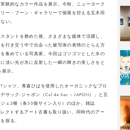
は実験的なカラー作品を展示。今秋、ニューヨーク
アリー・ブーン・ギャラリーで個展を控える五木田
れない。
シスタントを務めた後、さまざまな媒体で活躍し、
外を行き交う中で出会った被写体の表情のとらえ方
目を集めている写真家。今回はゴツゴツとした氷の
ちに淡い光が氷に反射した一瞬の輝きの美しさをと
を展示。
Tシャツ、青森ひばを使用したオーガニックなプロ
ク-ジャポン（Cul de Sac – JAPON）」と五
ジェ3種（各50個サイン入り）のほか、雑誌
木聖がセレクトするアート古書も取り扱い、同時代のアー
観を探る。