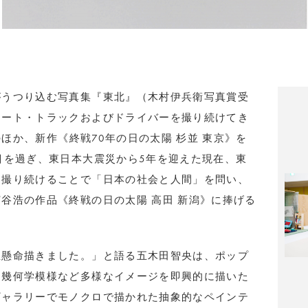
がうつり込む写真集『東北』（木村伊兵衛写真賞受
アート・トラックおよびドライバーを撮り続けてき
のほか、新作《終戦70年の日の太陽 杉並 東京》を
目を過ぎ、東日本大震災から5年を迎えた現在、東
を撮り続けることで「日本の社会と人間」を問い、
谷浩の作品《終戦の日の太陽 高田 新潟》に捧げる
生懸命描きました。」と語る五木田智央は、ポップ
、幾何学模様など多様なイメージを即興的に描いた
ギャラリーでモノクロで描かれた抽象的なペインテ