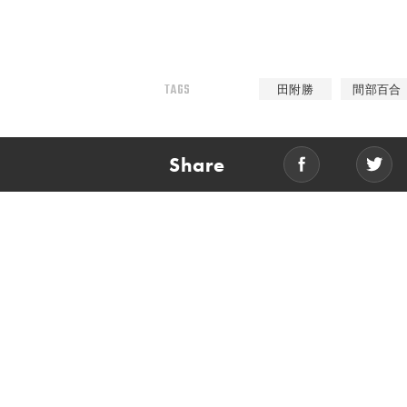
TAGS
田附勝
間部百合
Share