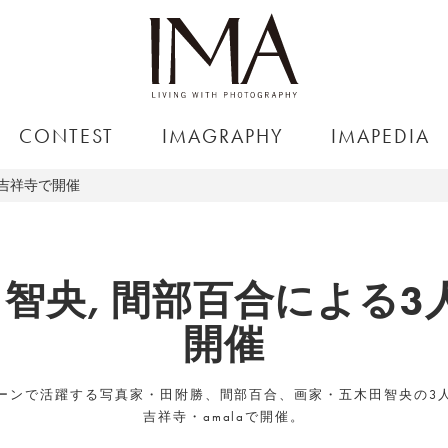
CONTEST
IMAGRAPHY
IMAPEDIA
が吉祥寺で開催
田智央, 間部百合による
開催
ーンで活躍する写真家・田附勝、間部百合、画家・五木田智央の3
吉祥寺・amalaで開催。