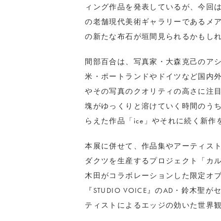
ィング作品を発表しているが、今回
の老舗現代美術ギャラリーであるメ
の新たな布石が垣間見られるかもし
間部百合は、写真家・大森克己のア
米・ポートランドやドイツなど国内
やその写真のクオリティの高さに注
塊がゆっくりと溶けていく時間のう
らえた作品「ice」やそれに続く新作
本展に併せて、作品集やアーティスト
ダクツを生産するプロジェクト「カルデサッ
木田がコラボレーションした限定オブ
『STUDIO VOICE』のAD・鈴
ティストによるエッジの効いた世界