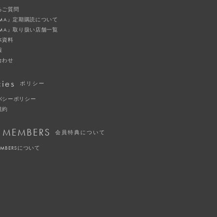
るご質問
IMA』定期購読について
IMA』取り扱い店舗一覧
体資料
報
合わせ
cies
ポリシー
バシーポリシー
規約
 MEMBERS
会員特典について
EMBERSについて