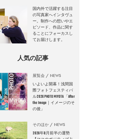
国内外で活躍する注目
の写真家へインタヴュ
ー。制作への想いやエ
ピソード、作品に関す
ることにフォーカスし
てお届けします。
人気の記事
展覧会
NEWS
いよいよ開幕！浅間国
際フォトフェスティバ
ル2026 PHOTO MIYOTA 「After
the Image｜イメージのそ
の後」
そのほか
NEWS
2026年8月前半の運勢