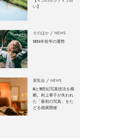
【マコのポジティブ占
い】
そのほか
NEWS
2024年前半の運勢
展覧会
NEWS
AIと19世紀写真技法を横
断。村上華子が失われ
た「最初の写真」をた
どる個展開催