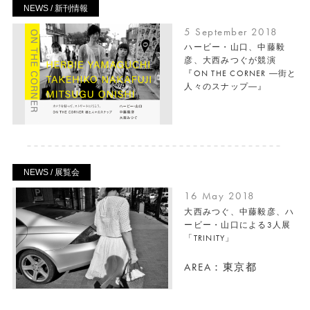
NEWS / 新刊情報
5 September 2018
ハービー・山口、中藤毅
彦、大西みつぐが競演
『ON THE CORNER ―街と
人々のスナップ―』
NEWS / 展覧会
16 May 2018
大西みつぐ、中藤毅彦、ハ
ービー・山口による3人展
「TRINITY」
AREA：東京都