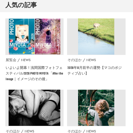
人気の記事
展覧会
NEWS
そのほか
NEWS
いよいよ開幕！浅間国際フォトフェ
2026年8月前半の運勢【マコのポジ
スティバル2026 PHOTO MIYOTA 「After the
ティブ占い】
Image｜イメージのその後」
そのほか
NEWS
そのほか
NEWS