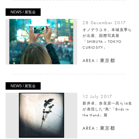
NEWS / 展覧会
28 December 2017
オノデラユキ、本城直季ら
が出展、国際写真展
「SHIBUYA – TOKYO
CURIOSITY」
AREA：東京都
NEWS / 展覧会
12 July 2017
新井卓、奈良原一高ら14名
が表現した“鳥”「Birds in
the Hand」展
AREA：東京都