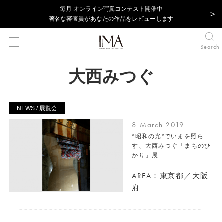
毎⽉ オンライン写真コンテスト開催中
著名な審査員があなたの作品をレビューします
Search
大西みつぐ
NEWS / 展覧会
8 March 2019
“昭和の光”でいまを照ら
す、大西みつぐ「まちのひ
かり」展
AREA：東京都／大阪
府